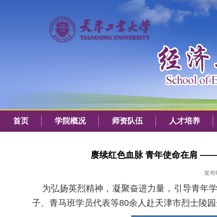
首页
学院概况
师资队伍
人才培养
赓续红色血脉 青年使命在肩 —
发布时
为弘扬英烈精神，凝聚奋进力量，引导青年学子
子、青马班学员代表等80余人赴天津市烈士陵园